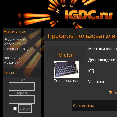
Навигация
Профиль пользователя:
Поддержать
материально
Местожительст
Steam Greenlight
Victor
Логотипы
День рождения
Медальки
ICQ:
Гость
Имя
Пользователь
Участник
[
E-m
Пароль
Статистика