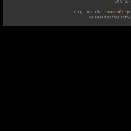
29,843,
Создано на базе
русской вер
Released as free softw