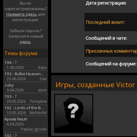
Дата регистрации:
Вы не
зарегистрированны?
Нажмите здесь
для
регистрации.
Последний визит:
Забыли пароль?
Запросите новый
Сообщений в чате:
здесь
.
Присланных комментар
Темы форума
194 - ?
Сообщений на форуме:
1.08.2026
Kaps
193 - Bullet Heaven…
23.06.2026
Dan
Игры, созданные Victor
.ruby
9.06.2026
stom
193 - ?
29.05.2026
Piroxyline
192 - Lords of the B…
10.05.2026
Mefistofel
Архив Neuh
6.04.2026
PapkaI_Igrodel
192 - ?