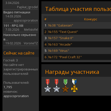
3.04.2026
PapkaI_Igrodel
Таблица участия пользо
Видео пятнашки
14.03.2026
#
Конкурс
appscoproration
1
№38 "Galaxian"
191 - RPG XIII
7.03.2026
Mefistofel
2
№155 "Text Quest"
Насколько серьезно
3
№157 "Snake II"
в…
19.02.2026
VoroneTZ
4
№163 "Arcade"
5
№169 "Virus"
Сейчас на сайте
6
№172 "Pixel Craft 32"
Гостей: 3
На сайте нет
зарегистрированных
Награды участника
пользователей
Пользователей:
1,795
новичок:
appscoproration