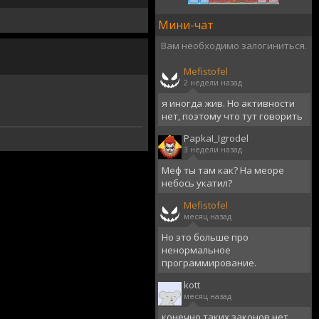
Мини-чат
Вам необходимо залогиниться.
Mefistofel
2 недели назад
я иногда жив. Но активности
нет, поэтому что тут говорить
PapkaI_Igrodel
3 недели назад
Меф ты там как? На меоре
небось укатил?
Mefistofel
месяц назад
Но это больше про
ненормальное
программирование.
kott
месяц назад
конечно таких законов нет,