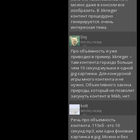
можно даже в консоли все
изобразить. В .kkrieger
контент процедурно
генерируется. очень
интересная тема.
Doj
месяц назад
Про объёмность я уже
приводил в пример .kkrieger --
там контента гораздо больше
чем 10 секунд музыки и одной
jpg картинки. Для конкурсной
игры много контента и не
нужно. Объективного закона
природы, который не позволит
засунуть контент в 96kb, нет.
kott
месяц назад
Речь про объемность
контента. 115кб - это 10
секунд mp3, или одна фоновая
картинка в jpg. Можно и без