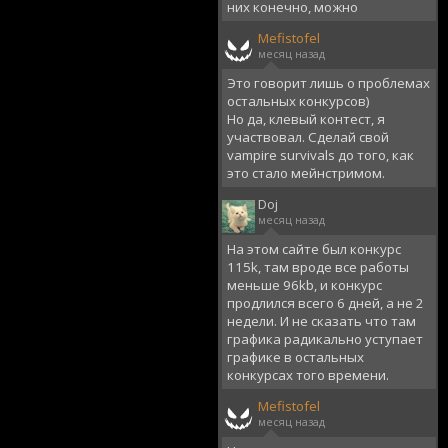
них конечно, можно
Mefistofel
месяц назад
Это говорит лишь о проблемах
остальных конкурсов)
Но да, клевый контест, я
участвовал. Сделай свой
vampire survivals до того, как
это стало мейнстримом.
Doj
месяц назад
На этом сайте был конкурс
115k, там вроде все работы
меньше 96kb, и конкурс
продлился всего 6 дней, а не 2
недели. И не сказать что там
графика радикально уступает
графике в остальных
конкурсах того времени.
Mefistofel
месяц назад