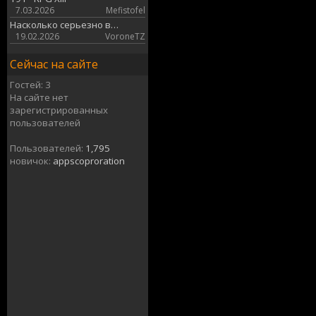
7.03.2026
Mefistofel
Насколько серьезно в…
19.02.2026
VoroneTZ
Сейчас на сайте
Гостей: 3
На сайте нет
зарегистрированных
пользователей
Пользователей:
1,795
новичок:
appscoproration