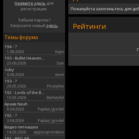
Нажмите здесь
для
регистрации.
Пожалуйста залогиньтесь для до
Забыли пароль?
Рейтинги
Запросите новый
здесь
.
Темы форума
194 - ?
П
1.08.2026
Kaps
193 - Bullet Heaven…
23.06.2026
Dan
.ruby
9.06.2026
stom
193 - ?
29.05.2026
Piroxyline
192 - Lords of the B…
10.05.2026
Mefistofel
Архив Neuh
6.04.2026
PapkaI_Igrodel
192 - ?
3.04.2026
PapkaI_Igrodel
Видео пятнашки
14.03.2026
appscoproration
191 - RPG XIII