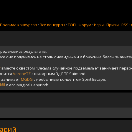
Правила конкурсов
·
Все конкурсы
·
ТОП
·
Форум
·
Игры
·
Призы
·
RSS
·
определились результаты.
рсе они получились не столь очевидными и бонусные баллы значите
v
вместе с квестом "Весьма случайное подземелье" занимает первое
овится
VoroneTZ
с шикарным 3д РПГ Satmond.
о занимает
MGDG
с необычным концептом Spirit Escape.
fil
и его Magical Labyrinth.
тарий