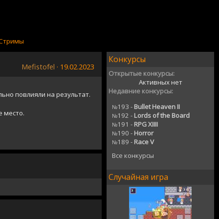
Стримы
Конкурсы
Mefistofel
· 19.02.2023
Открытые конкурсы:
Активных нет
Недавние конкурсы:
льно повлияли на результат.
193 -
Bullet Heaven II
№
 место.
192 -
Lords of the Board
№
191 -
RPG XIIII
№
190 -
Horror
№
189 -
Race V
№
Все конкурсы
Случайная игра