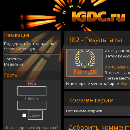
Навигация
182 - Результаты
Поддержать материально
Steam Greenlight
Итак, у нас 
В этом конку
Логотипы
Медальки
И
ArtSvetlako
Вторым стан
Гость
Третье мест
Имя
И четвертое место забирает
Gandi
Пароль
Комментарии
Нет комментариев.
Добавить коммен
Вы не зарегистрированны?