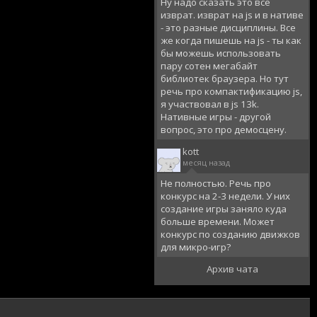
Ну надо сказать это все
изврат. изврат на js и в нативе
- это разные дисциплины. Все
же когда пишешь на js - ты как
бы можешь использовать
пару сотен мегабайт
библиотек браузера. Но тут
речь про компактификацию js,
я участвовал в js 13k.
Нативные игры - другой
вопрос, это про демосцену.
kott
месяц назад
Не полностью. Речь про
конкурс на 2-3 недели. У них
создание игры заняло куда
больше времени. Может
конкурс по созданию движков
для микро-игр?
Архив чата