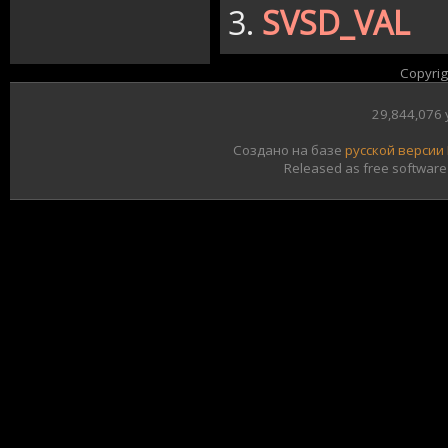
3.
SVSD_VAL
Copyri
29,844,076
Создано на базе
русской версии
Released as free software