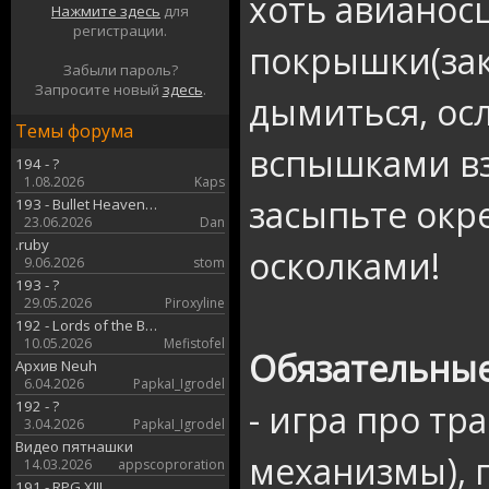
хоть авианосц
Нажмите здесь
для
регистрации.
покрышки(за
Забыли пароль?
Запросите новый
здесь
.
дымиться, ос
Темы форума
вспышками в
194 - ?
1.08.2026
Kaps
засыпьте окр
193 - Bullet Heaven…
23.06.2026
Dan
.ruby
осколками!
9.06.2026
stom
193 - ?
29.05.2026
Piroxyline
192 - Lords of the B…
10.05.2026
Mefistofel
Обязательные
Архив Neuh
6.04.2026
PapkaI_Igrodel
192 - ?
- игра про тр
3.04.2026
PapkaI_Igrodel
Видео пятнашки
механизмы), 
14.03.2026
appscoproration
191 - RPG XIII