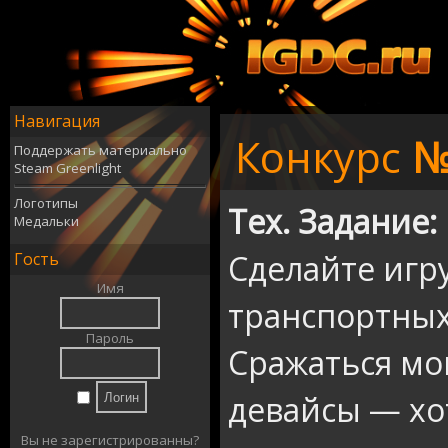
Навигация
Конкурс
№
Поддержать материально
Steam Greenlight
Логотипы
Тех. Задание:
Медальки
Сделайте игр
Гость
Имя
транспортных
Пароль
Сражаться мо
девайсы — хо
Вы не зарегистрированны?