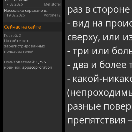
7.03.2026
Mefistofel
раз в стороне
Насколько серьезно в…
19.02.2026
VoroneTZ
- вид на про
Сейчас на сайте
сверху, или 
Гостей: 2
На сайте нет
зарегистрированных
- три или бо
пользователей
- два и более
Пользователей:
1,795
новичок:
appscoproration
- какой-ника
(непроходимы
разные повер
препятствия —