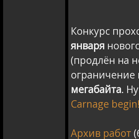
Конкурс прох
января
нового
(продлён на н
ограничение 
мегабайта
. Н
Carnage begin!
Архив работ
(