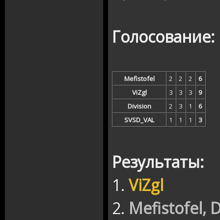
Голосование:
Mefistofel
2
2
2
6
ViZgl
3
3
3
9
Division
2
3
1
6
SVSD_VAL
1
1
1
3
Результаты:
1.
ViZgl
2.
Mefistofel, D